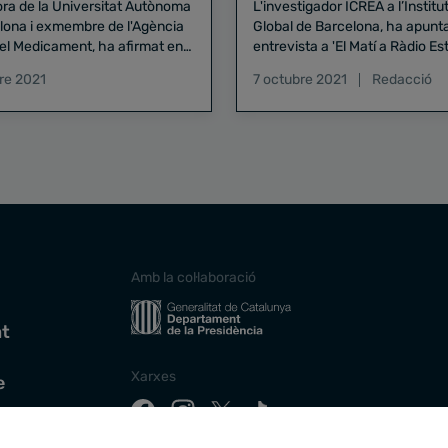
ora de la Universitat Autònoma
L'investigador ICREA a l’Institu
lona i exmembre de l'Agència
Global de Barcelona, ha apunt
el Medicament, ha afirmat en
entrevista a 'El Matí a Ràdio Estel' que la
ma 'El Matí a Ràdio Estel' que
complexitat de la malària ha p
re 2021
7 octubre 2021
Redacció
oment que Europa posi diners
que es tardi més temps en
s continuïn fabricant vacunes
desenvolupar-se la vacuna.
ar-les a països sense capacitat
cció i de manteniment".
Amb la col·laboració
at
Xarxes
e