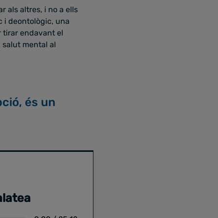
als altres, i no a ells
c i deontològic, una
 tirar endavant el
 salut mental al
pció, és un
alatea