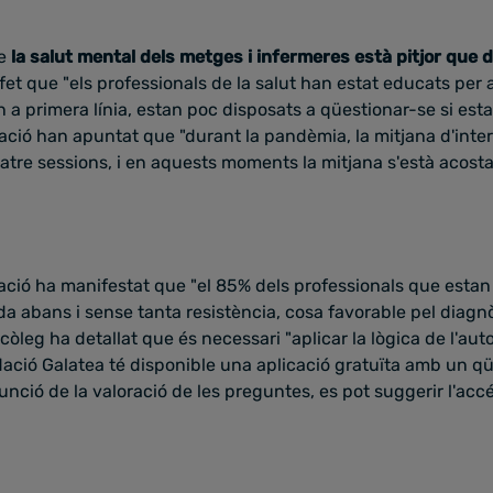
ue
la salut mental dels metges i infermeres està pitjor que
 fet que "els professionals de la salut han estat educats per
n a primera línia, estan poc disposats a qüestionar-se si est
dació han apuntat que "durant la pandèmia, la mitjana d'inte
atre sessions, i en aquests moments la mitjana s'està acostant
dació ha manifestat que "el 85% dels professionals que esta
 abans i sense tanta resistència, cosa favorable pel diagnò
còleg ha detallat que és necessari "aplicar la lògica de l'au
dació Galatea té disponible una aplicació gratuïta amb un qü
nció de la valoració de les preguntes, es pot suggerir l'accé