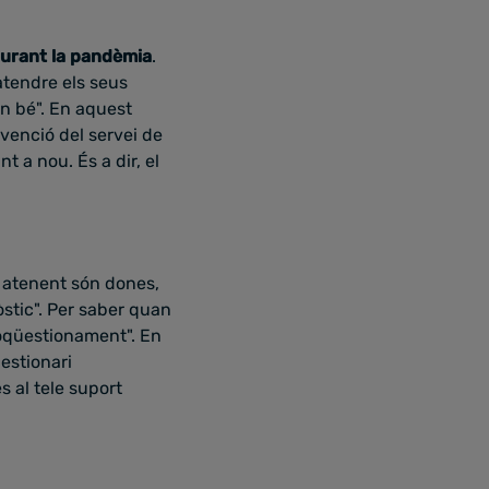
 durant la pandèmia
.
 atendre els seus
an bé". En aquest
rvenció del servei de
 a nou. És a dir, el
n atenent són dones,
stic". Per saber quan
toqüestionament". En
estionari
s al tele suport