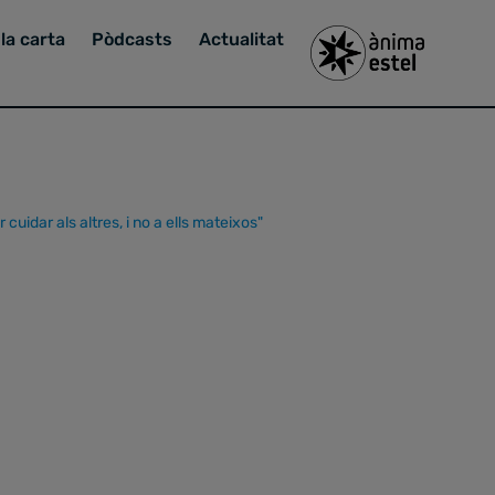
la carta
Pòdcasts
Actualitat
cuidar als altres, i no a ells mateixos"