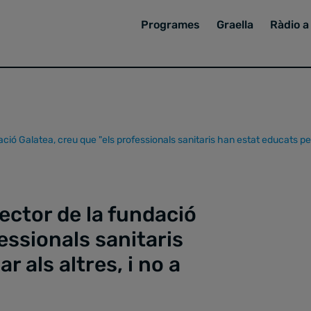
Programes
Graella
Ràdio a 
ació Galatea, creu que "els professionals sanitaris han estat educats per 
rector de la fundació
essionals sanitaris
 als altres, i no a