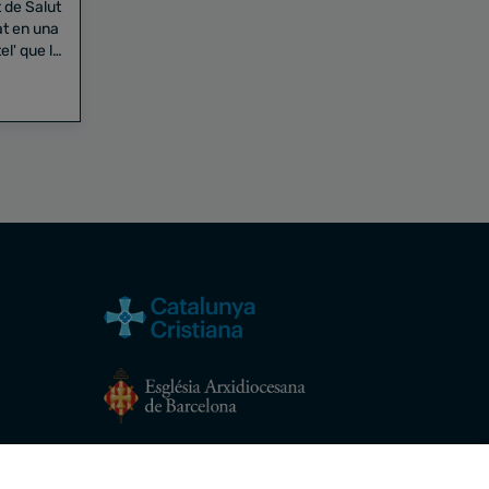
t de Salut
at en una
rovocat
Avís legal