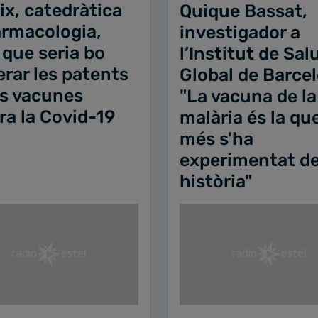
ix, catedràtica
Quique Bassat,
armacologia,
investigador a
 que seria bo
l’Institut de Sal
erar les patents
Global de Barce
es vacunes
"La vacuna de la
ra la Covid-19
malària és la qu
més s'ha
experimentat de
història"