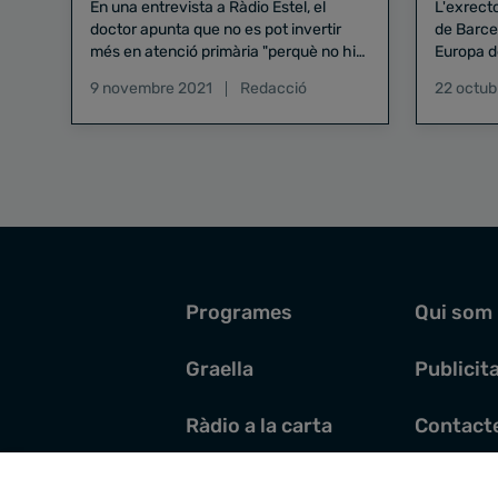
En una entrevista a Ràdio Estel, el
L'exrect
doctor apunta que no es pot invertir
de Barce
més en atenció primària "perquè no hi
Europa d
ha metges per contractar".
el progra
9 novembre 2021
Redacció
22 octub
"és el m
perquè e
per envi
de produ
Programes
Qui som
Graella
Publicit
Ràdio a la carta
Contact
Pòdcasts
Santoral