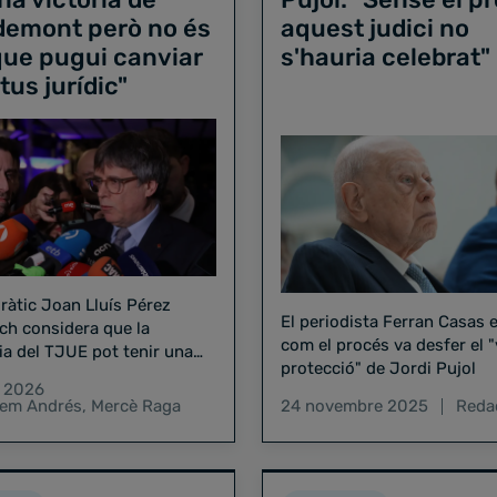
demont però no és
aquest judici no
que pugui canviar
s'hauria celebrat"
atus jurídic"
ràtic Joan Lluís Pérez
El periodista Ferran Casas 
ch considera que la
com el procés va desfer el "
ia del TJUE pot tenir una
protecció" de Jordi Pujol
ia moral sobre els jutges
r 2026
lem Andrés
,
Mercè Raga
24 novembre 2025
Reda