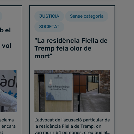
JUSTÍCIA
Sense categoria
SOCIETAT
b el
"La residència Fiella de
 vol
Tremp feia olor de
mort"
reclama
L'advocat de l'acusació particular de
e encara
la residència Fiella de Tremp, on
at
van morir 64 persones, creu que el