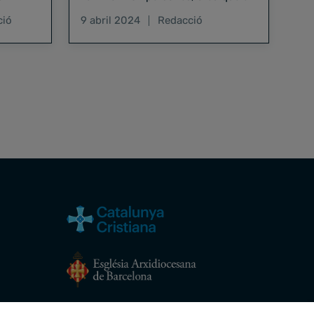
relat dels familiars és clau
ció
9 abril 2024
Redacció
Avís legal