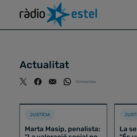
Actualitat
Comparteix
JUSTÍCIA
JUST
Marta Masip, penalista:
La se
"La valoració social no
"És u