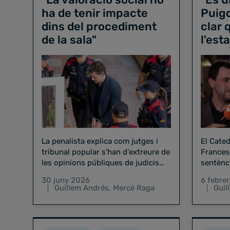
ha de tenir impacte
Puig
dins del procediment
clar 
de la sala"
l'est
La penalista explica com jutges i
El Cated
tribunal popular s'han d'extreure de
Frances
les opinions públiques de judicis
sentènc
mediàtics
influènc
30 juny 2026
6 febre
Guillem Andrés
,
Mercè Raga
Guil