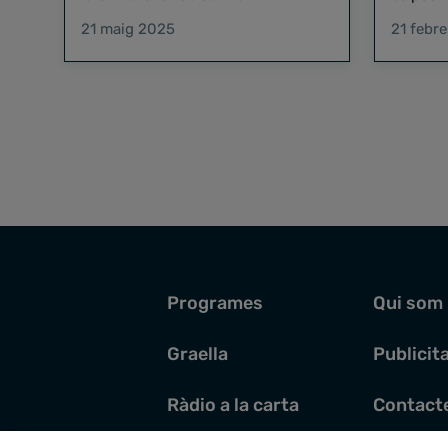
hi va ha
21 maig 2025
21 febr
hauria 
Programes
Qui som
Graella
Publicit
Ràdio a la carta
Contact