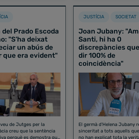
ÍCIA
JUSTÍCIA
SOCIETAT
 del Prado Escoda
Joan Jubany: "Am
o: "S’ha deixat
Santi, hi ha 0
eciar un abús de
discrepàncies que
 que era evident"
dir 100% de
coincidència"
aveu de Jutges per la
El germà d'Helena Jubany 
cia creu que la sentència
sinceritat a tots aquells qu
tiva perquè es demostra que
no han explicat tota la verit