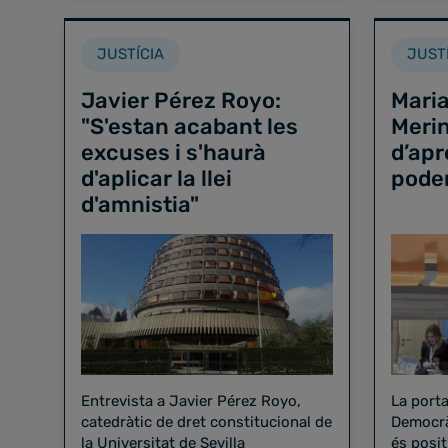
JUSTÍCIA
JUST
Javier Pérez Royo:
Maria
"S'estan acabant les
Merin
excuses i s'haurà
d’apr
d'aplicar la llei
poder
d'amnistia"
Entrevista a Javier Pérez Royo,
La port
catedràtic de dret constitucional de
Democrà
la Universitat de Sevilla
és posi