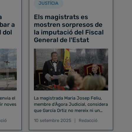
JUSTÍCIA
a
Els magistrats es
bar a
mostren sorpresos de
l dol
la imputació del Fiscal
General de l'Estat
envia el
La magistrada Maria Josep Feliu,
nir noves
membre d’Àgora Judicial, considera
que García Ortiz no mereix ni un
procés disciplinari
ció
10 setembre 2025
Redacció