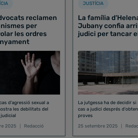
ÍCIA
JUSTÍCIA
advocats reclamen
La família d’Helen
nismes per
Jubany confia arri
olar les ordres
judici per tancar e
lunyament
cas d'agressió sexual a
La jutgessa ha de decidir si 
ostra les debilitats del
cas a judici després d'obte
judicial
proves
re 2025
Redacció
25 setembre 2025
Redac