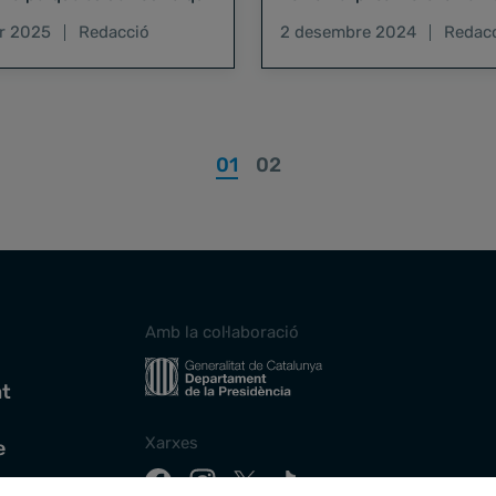
ver agressió sexual, però
er 2025
Redacció
2 desembre 2024
Redac
d’haver sigut més elevada
01
02
Amb la col·laboració
at
Xarxes
e