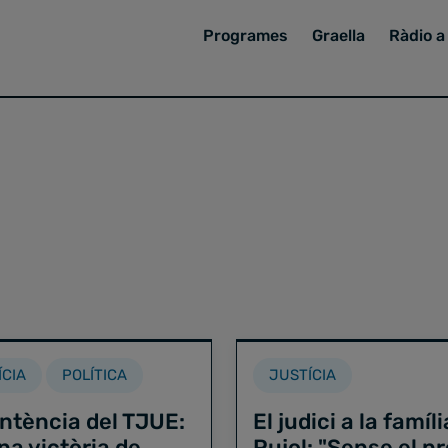
Programes
Graella
Ràdio a 
ÍCIA
POLÍTICA
JUSTÍCIA
ntència del TJUE:
El judici a la famíli
na victòria de
Pujol: "Sense el p