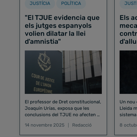
JUSTÍCIA
POLÍTICA
JUST
"El TJUE evidencia que
Els 
els jutges espanyols
meca
volien dilatar la llei
contr
d'amnistia"
d'al
El professor de Dret constitucional,
Un nou 
Joaquín Urías, exposa que les
Lleida m
conclusions del TJUE no afecten al
sistema 
retorn de Carles Puigdemont
14 novembre 2025
Redacció
8 octub