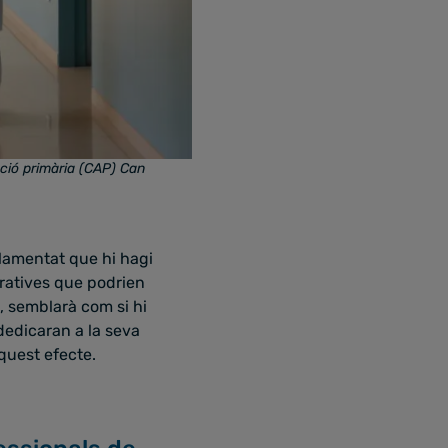
nció primària (CAP) Can
 lamentat que hi hagi
ratives que podrien
s, semblarà com si hi
dedicaran a la seva
aquest efecte.