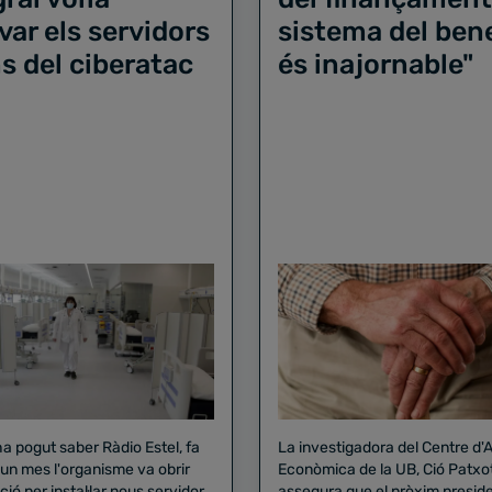
var els servidors
sistema del ben
s del ciberatac
és inajornable"
a pogut saber Ràdio Estel, fa
La investigadora del Centre d'A
un mes l'organisme va obrir
Econòmica de la UB, Ció Patxot
ació per instal·lar nous servidors
assegura que el pròxim preside