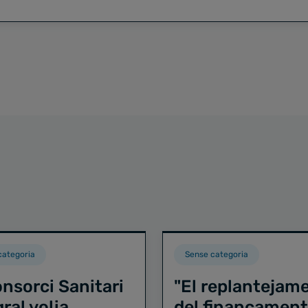
categoria
Sense categoria
onsorci Sanitari
"El replantejam
ral volia
del finançament