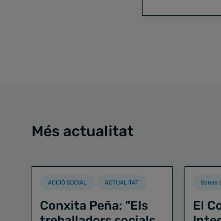
Més actualitat
ACCIÓ SOCIAL
ACTUALITAT
Sense 
Conxita Peña: "Els
El C
treballadors socials
Integ