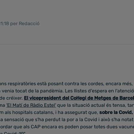
11:18 per Redacció
ons respiratòries està posant contra les cordes, encara més,
 venia tocat de la pandèmia. Les llistes d'espera en l'atenció 
de créixer.
El vicepresident del Col·legi de Metges de Barce
ama
'El Matí de Ràdio Estel'
que la situació actual és tensa, ta
m als hospitals catalans, i ha assegurat que,
sobre la Covid,
 la sensació que s'ha perdut la por a la Covid i això s'ha not
ordar que als CAP encara es poden posar totes dues vacunes,
a Covid-19".