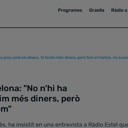
Programes
Graella
Ràdio a 
ha prou amb els diners. Si tenim més diners, però fem el mateix, no ava
lona: "No n'hi ha
nim més diners, però
em"
ès, ha insistit en una entrevista a Ràdio Estel que