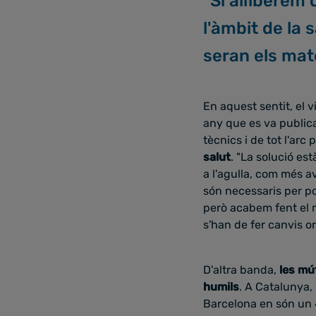
"Si alliberem
l'àmbit de la
seran els mat
En aquest sentit, el 
any que es va public
tècnics i de tot l'ar
salut
. "La solució es
a l'agulla, com més a
són necessaris per po
però acabem fent el m
s'han de fer canvis 
D'altra banda,
les mú
humils
. A Catalunya,
Barcelona en són un 4