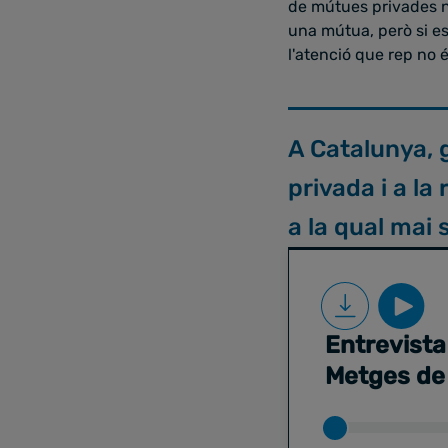
de mútues privades no
una mútua, però si es
l'atenció que rep no 
A Catalunya, 
privada i a la
a la qual mai 
Entrevista
Metges de