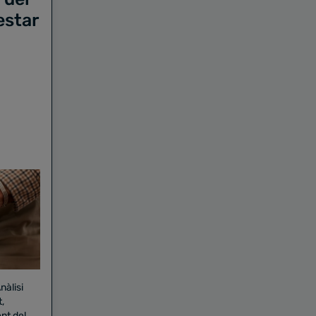
estar
nàlisi
,
nt del