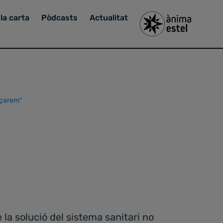
la carta
Pòdcasts
Actualitat
nçarem"
 la solució del sistema sanitari no