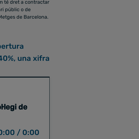
m té dret a contractar
ri públic o de
e Metges de Barcelona.
bertura
 40%, una xifra
·legi de
0:00
/
0:00