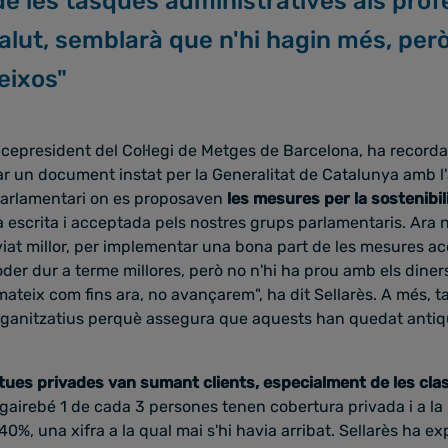
 de les tasques administratives als prof
 salut, semblarà que n'hi hagin més, per
eixos"
vicepresident del Col·legi de Metges de Barcelona, ha recorda
ar un document instat per la Generalitat de Catalunya amb l
c parlamentari on es proposaven
les mesures per la sostenibil
tà escrita i acceptada pels nostres grups parlamentaris. Ara n
viat millor, per implementar una bona part de les mesures a
der dur a terme millores, però no n'hi ha prou amb els diners
ateix com fins ara, no avançarem", ha dit Sellarès. A més, 
organitzatius perquè assegura que aquests han quedat antiq
tues privades van sumant clients, especialment de les cla
 gairebé 1 de cada 3 persones tenen cobertura privada i a la 
0%, una xifra a la qual mai s'hi havia arribat. Sellarès ha ex