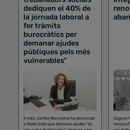
dediquen el 40% de
reno
la jornada laboral a
aban
fer tràmits
burocràtics per
demanar ajudes
públiques pels més
vulnerables"
A més, Càritas Barcelona ha denunciat
Segons h
a Ràdio Estel que demanar ajudes "és
menys d'
una cursa d'obstacles" i demana a les
una licit