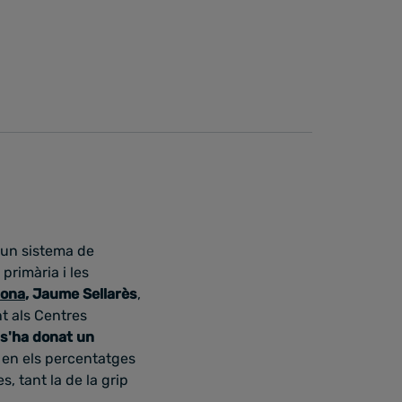
 un sistema de
primària i les
lona
, Jaume Sellarès
,
nt als Centres
 s'ha donat un
at en els percentatges
 tant la de la grip