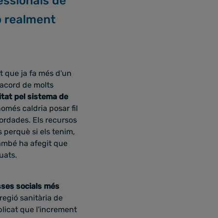
essionals de
ò realment
t que ja fa més d'un
'acord de molts
itat pel sistema de
omés caldria posar fil
cordades. Els recursos
 perquè si els tenim,
també ha afegit que
uats.
sses socials més
regió sanitària de
plicat que l'increment