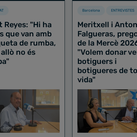
AT
Barcelona
ENTREVISTES
t Reyes: "Hi ha
Meritxell i Anton
s que van amb
Falgueras, preg
iqueta de rumba,
de la Mercè 202
 allò no és
"Volem donar ve
ba"
botiguers i
botigueres de to
vida"