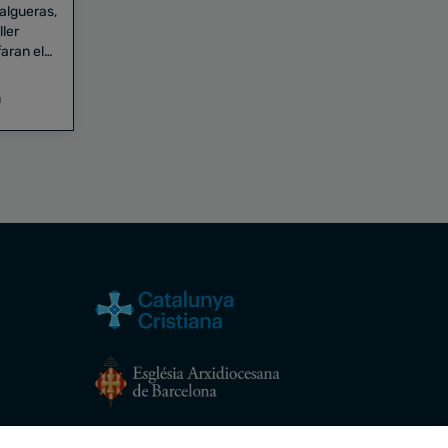
Falgueras,
aran el
a
Avís legal