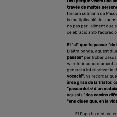
Déu perquè veiem una alt
través de moltes person
tercera setmana de Pasqua
la multiplicació dels pans 
no pas per l'aliment que 
celebració amb l'adoració 
El "sí" que fa passar "de 
D'altra banda, aquest diu
passos"
per trobar Jesús,
va referir concretament a o
general a interioritzar la 
vocació"
. Va recordar qu
àrea grisa de la tristor,
"passardel
si
d’un mateix
aquests
"dos camins dife
"ens diuen que, en la vi
El Papa ha dedicat en