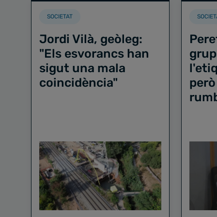
SOCIETAT
SOCIET
Jordi Vilà, geòleg:
Pere
"Els esvorancs han
grup
sigut una mala
l'et
coincidència"
però
rum