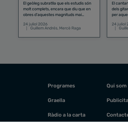
El geòleg subratlla que els estudis són
El canta
molt complets, encara que diu que en
dels gita
obres d'aquestes magnituds mai
per aque
existeix el risc zero
24 juliol 2026
24 juliol
Guillem Andrés
,
Mercè Raga
Guil
Programes
Qui som
Graella
Publicit
Ràdio a la carta
Contact