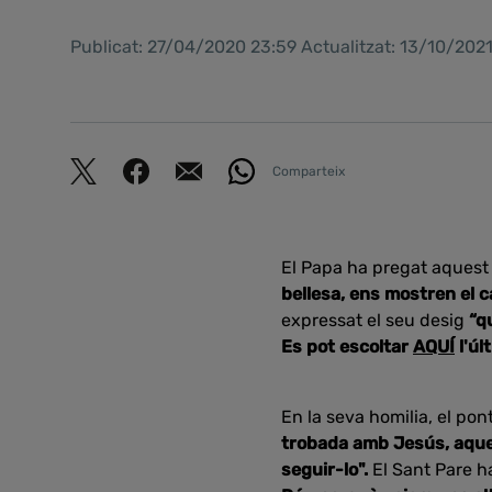
Publicat: 27/04/2020 23:59 Actualitzat: 13/10/202
Comparteix
El Papa ha pregat aquest
bellesa, ens mostren el c
expressat el seu desig
“q
Es pot escoltar
AQUÍ
l'úl
En la seva homilia, el po
trobada amb Jesús, aquel
seguir-lo".
El Sant Pare h