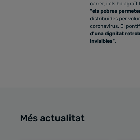
carrer, i els ha agraï
"els pobres permeten
distribuïdes per volu
coronavirus. El pont
d'una dignitat retro
invisibles"
.
Més actualitat