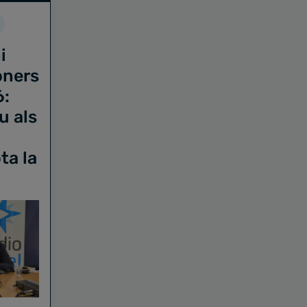
i
oners
6:
u als
ta la