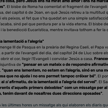
ra cosa, però Jesús ens ha mirat amb amor i ens ha marca
es"
. El bisbe de Roma ha comentat el fragment de l’evangeli 
, del capítol 6 de Joan, en què Jesús retreu a la multitud 
i els peixos, el fet que s’ha quedat en una simple satisfacció,
s’acaba, sinó pel que perdura per a la vida eterna. El bisbe 
i la benedicció Eucarística, mentre invitava tothom a fer la 
la lamentació a l'alegria"
menge III de Pasqua en la preària del Regina Caeli, el Papa 
 a partir de l’evangeli del dia, del capítol 24 de Lluc sobre 
brir el cor, llegir l'Evangeli i convidar Jesús a casa.
France
disjuntiva de
"pensar en un mateix o de respondre afirmativ
e,
"quan ens lamentem, no estem en l’alegria, sinó en una me
 cosa que no ajuda i no ens permet tampoc créixer bé"
. El p
 al
sí
afirmatiu, de la lamentació a l’alegria del servei"
. El S
rents d'aquells primers deixebles" com un missatge per a
da, tenim davant de nosaltres dues direccions oposades"
.
 les últimes hores un missatge als qui elaboren els diaris qu