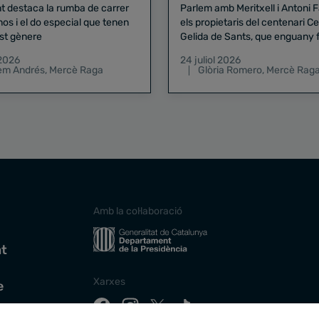
nt destaca la rumba de carrer
Parlem amb Meritxell i Antoni 
nos i el do especial que tenen
els propietaris del centenari Celler
st gènere
Gelida de Sants, que enguany f
pregó de la Mercè
 2026
24 juliol 2026
lem Andrés
,
Mercè Raga
Glòria Romero
,
Mercè Rag
Amb la col·laboració
at
Xarxes
e