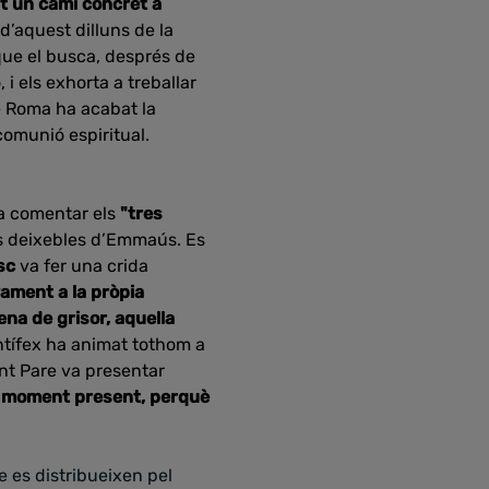
t un camí concret a
d’aquest dilluns de la
que el busca, després de
 i els exhorta a treballar
de Roma ha acabat la
comunió espiritual.
va comentar els
"tres
els deixebles d’Emmaús. Es
sc
va fer una crida
ament a la pròpia
na de grisor, aquella
ontífex ha animat tothom a
ant Pare va presentar
l moment present, perquè
e es distribueixen pel