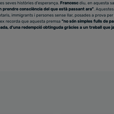
t les seves històries d'esperança.
Francesc
diu, en aquesta sa
 prendre consciència del que està passant ara"
. Aquestes
ntaris, immigrants i persones sense llar, posades a prova per 
ífex recorda que aquesta premsa
“no són simples fulls de pa
bada, d'una redempció obtinguda gràcies a un treball que j