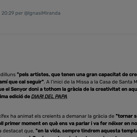
1 20:29 per @IgnasiMiranda
 dilluns
"pels artistes, que tenen una gran capacitat de crea
amí que cal seguir"
. A l’inici de la Missa a la Casa de Santa 
ue el Senyor doni a tothom la gràcia de la creativitat en 
tima edició de
DIARI DEL PAPA
ntífex ha animat els creients a demanar la gràcia de
"tornar 
l primer moment en què ens va parlar i va fer néixer en no
a destacat que,
"en la vida, sempre tindrem aquesta tempta