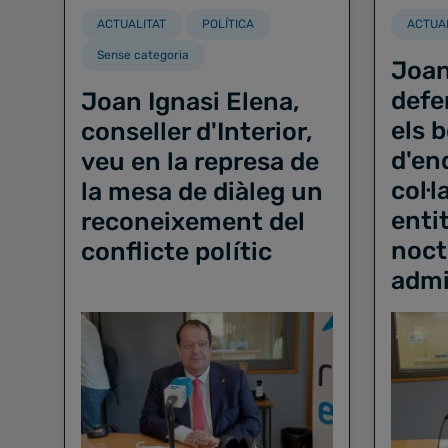
ACTUALITAT
POLÍTICA
ACTUA
Sense categoria
Joan
defe
Joan Ignasi Elena,
els b
conseller d'Interior,
d'en
veu en la represa de
col·l
la mesa de diàleg un
entit
reconeixement del
noct
conflicte polític
admi