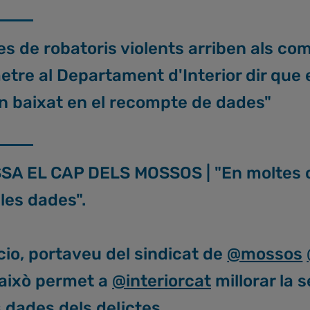
es de robatoris violents arriben als co
etre al Departament d'Interior dir que 
 baixat en el recompte de dades"
SA EL CAP DELS MOSSOS | "En moltes 
les dades".
cio, portaveu del sindicat de
@mossos
 això permet a
@interiorcat
millorar la 
 dades dels delictes.