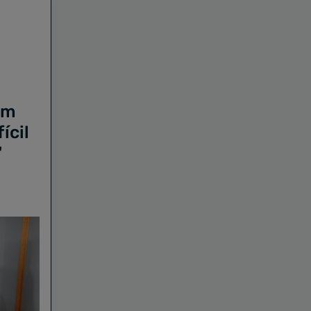
a
fem
ícil
"