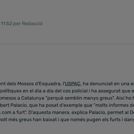
 11:52 per Redacció
nt dels Mossos d'Esquadra, l'
USPAC
, ha denunciat en una e
polítiques en el dia a dia del cos policial i ha assegurat que
comesos a Catalunya "perquè semblin menys greus". Així ho h
bert Palacio, que ha posat d'exemple que "molts informes de
s com a furt". D'aquesta manera, explica Palacio, permet al 
 molt més greus han baixat i que només pugen els furts i da