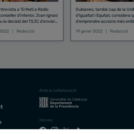
trevista a 'El Matí a Ràdio
Gubianes, també cap de la Uni
 conseller d'Interior, Joan Ignasi
d'Igualtat i Equitat, considera 
u la decisió del TSJC d'enviar a
d'emprendre accions més enllà
Torrent, una mostra més de
bona voluntat”
 2022
Redacció
19 gener 2022
Redacció
ió" cap a l'independentisme.
Amb la col·laboració
at
Xarxes
e