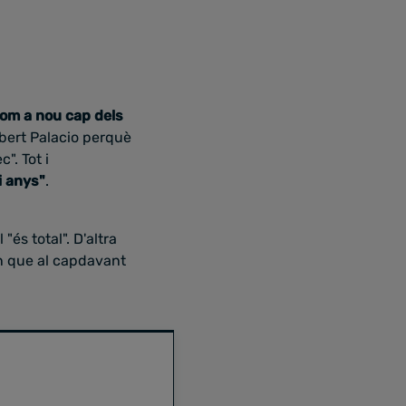
om a nou cap dels
lbert Palacio perquè
". Tot i
i anys"
.
"és total". D'altra
en que al capdavant