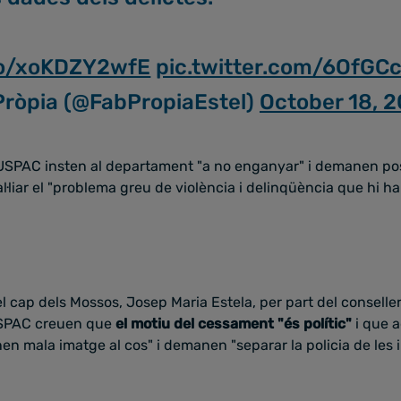
.co/xoKDZY2wfE
pic.twitter.com/6OfGC
Pròpia (@FabPropiaEstel)
October 18, 
USPAC insten al departament "a no enganyar" i demanen posar
·liar el "problema greu de violència i delinqüència que hi ha
el cap dels Mossos, Josep Maria Estela, per part del conseller
'USPAC creuen que
el motiu del cessament "és polític"
i que 
n mala imatge al cos" i demanen "separar la policia de les 