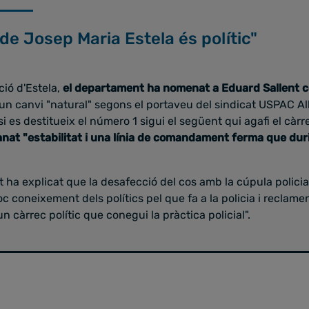
de Josep Maria Estela és polític"
ció d'Estela,
el departament ha nomenat a Eduard Sallent c
 un canvi "natural" segons el portaveu del sindicat USPAC A
i es destitueix el número 1 sigui el següent qui agafi el càrrec
nat "estabilitat i una línia de comandament ferma que dur
t ha explicat que la desafecció del cos amb la cúpula policial 
oc coneixement dels polítics pel que fa a la policia i reclam
gun càrrec polític que conegui la pràctica policial".