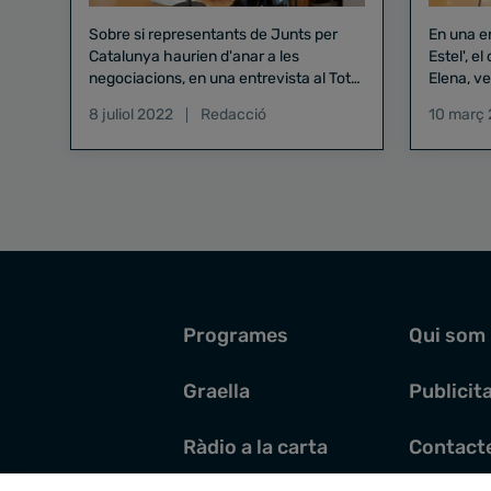
Sobre si representants de Junts per
En una en
Catalunya haurien d'anar a les
Estel', el
negociacions, en una entrevista al Tot
Elena, ve
Anirà Bé de Ràdio Estel, el conseller
judici a 
8 juliol 2022
Redacció
10 març
d'Interior, Elena, ha defensat que "és
"repress
una aposta de govern i és el govern el
què hi va"
Programes
Qui som
Graella
Publicit
Ràdio a la carta
Contact