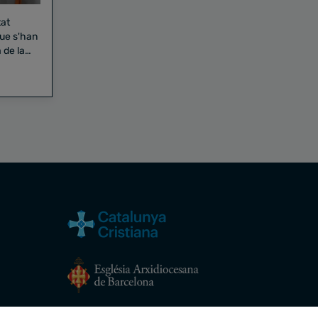
tat
que s'han
 de la
Avís legal