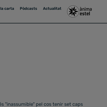
la carta
Pòdcasts
Actualitat
s "inassumible" pel cos tenir set caps