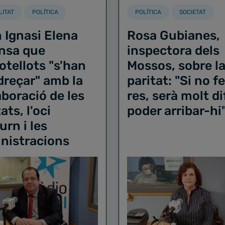
LITAT
POLÍTICA
POLÍTICA
SOCIETAT
 Ignasi Elena
Rosa Gubianes,
nsa que
inspectora dels
otellots "s'han
Mossos, sobre l
dreçar" amb la
paritat: "Si no 
aboració de les
res, serà molt dif
ats, l'oci
poder arribar-hi
urn i les
nistracions