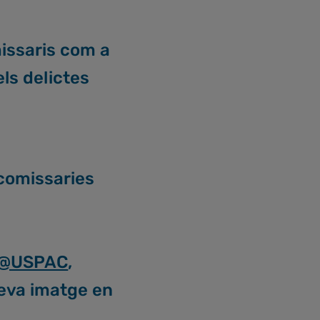
missaris com a
els delictes
comissaries
@USPAC
,
seva imatge en