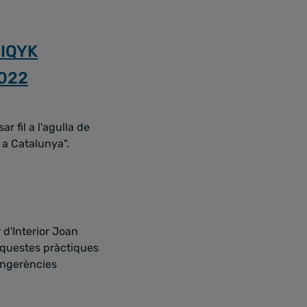
cIQYK
2022
 fil a l'agulla de
 a Catalunya".
 d'Interior Joan
aquestes pràctiques
ingerències