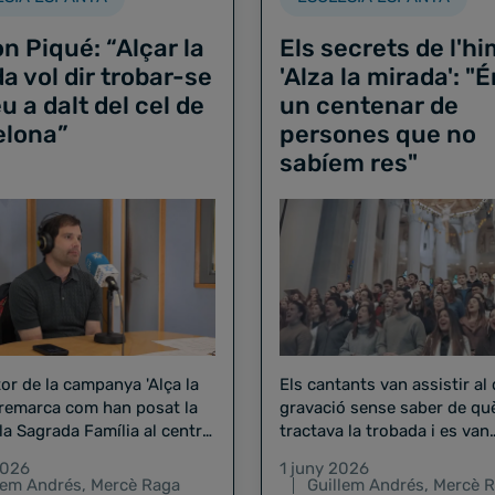
 Piqué: “Alçar la
Els secrets de l'h
a vol dir trobar-se
'Alza la mirada': "
eu a dalt del cel de
un centenar de
elona”
persones que no
sabíem res"
tor de la campanya 'Alça la
Els cantants van assistir al 
 remarca com han posat la
gravació sense saber de qu
la Sagrada Família al centre
tractava la trobada i es van
comunicacions
aprendre la cançó al mome
2026
1 juny 2026
lem Andrés
,
Mercè Raga
Guillem Andrés
,
Mercè 