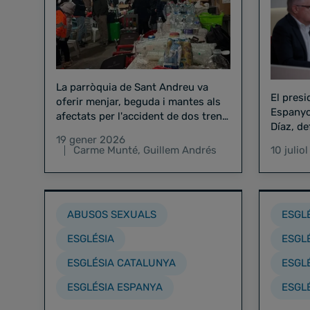
La parròquia de Sant Andreu va
El presi
oferir menjar, beguda i mantes als
Espanyo
afectats per l'accident de dos trens
Díaz, de
d'alta velocitat
19 gener 2026
"des de 
Carme Munté
,
Guillem Andrés
10 julio
perquè 
han de f
ABUSOS SEXUALS
ESGL
ESGLÉSIA
ESGL
ESGLÉSIA CATALUNYA
ESGL
ESGLÉSIA ESPANYA
ESGL