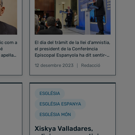
lic com a
El dia del tràmit de la llei d'amnistia,
bé
el president de la Conferència
apel·lat
Episcopal Espanyola ha dit sentir-
llar
se preocupat per "la polarització
12 desembre 2023
Redacció
ideològica i la crispació social"
ESGLÉSIA
ESGLÉSIA ESPANYA
ESGLÉSIA MÓN
Xiskya Valladares,