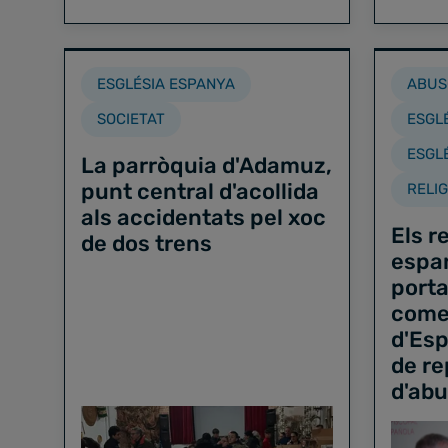
ESGLÉSIA ESPANYA
ABUS
SOCIETAT
ESGL
ESGL
La parròquia d'Adamuz,
punt central d'acollida
RELIG
als accidentats pel xoc
Els r
de dos trens
espan
porta
come
d'Esp
de re
d'ab