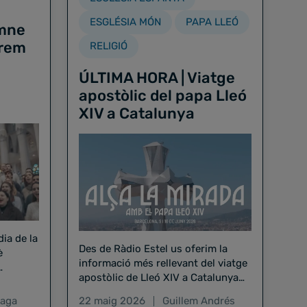
ESGLÉSIA MÓN
PAPA LLEÓ
imne
Érem
RELIGIÓ
ÚLTIMA HORA | Viatge
apostòlic del papa Lleó
XIV a Catalunya
dia de la
Des de Ràdio Estel us oferim la
è
informació més rellevant del viatge
apostòlic de Lleó XIV a Catalunya
nt
amb entrevistes als protagonistes
Raga
22 maig 2026
Guillem Andrés