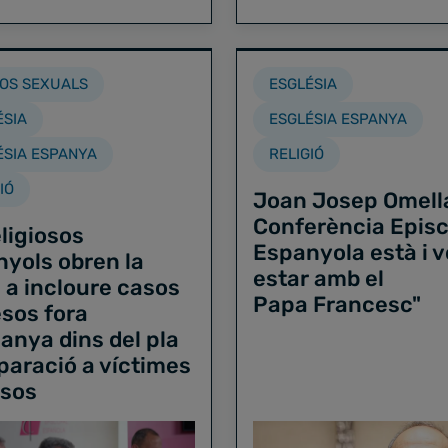
OS SEXUALS
ESGLÉSIA
ÉSIA
ESGLÉSIA ESPANYA
ÉSIA ESPANYA
RELIGIÓ
IÓ
Joan Josep Omella
Conferència Epis
eligiosos
Espanyola està i v
yols obren la
estar amb el
 a incloure casos
Papa Francesc"
sos fora
anya dins del pla
paració a víctimes
usos