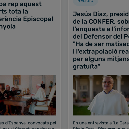
RELIGIÓ
pa rep aquest
ts tota la
Jesús Díaz, presi
erència Episcopal
de la CONFER, sob
nyola
l'enquesta a l'inf
del Defensor del P
"Ha de ser matisa
i l'extrapolació re
per alguns mitjan
gratuïta"
bes d'Espanya, convocats pel
En una entrevista a 'La Car