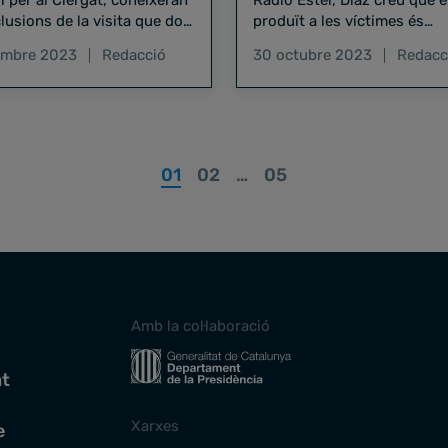
i per al Clergat, coneixeran
Ràdio Estel, Díaz creu que e
lusions de la visita que dos
produït a les víctimes és
del Pontífex van fer a
"econòmicament irreparabl
embre 2023
Redacció
30 octubre 2023
Redacc
s d'any als 45 seminaris
01
02
…
05
Amb la col·laboració
at
Xarxes
e