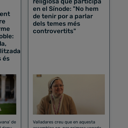
religiosa que participa
en el Sínode: "No hem
dent
de tenir por a parlar
re
dels temes més
orme
controvertits"
oble:
da,
alitzada
s és
avana' de
Valladares creu que en aquesta