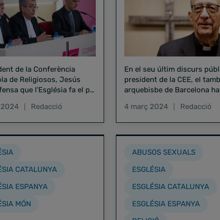
dent de la Conferència
En el seu últim discurs púb
la de Religiosos, Jesús
president de la CEE, el tam
fensa que l'Església fa el pla
arquebisbe de Barcelona ha 
les seves conviccions i no
als bisbes espanyols a treba
l 2024
Redacció
4 març 2024
Redacció
vingui un govern a dir què
aquests dies "en comunió"
er"
ÉSIA
ABUSOS SEXUALS
ÉSIA CATALUNYA
ESGLÉSIA
ÉSIA ESPANYA
ESGLÉSIA CATALUNYA
ÉSIA MÓN
ESGLÉSIA ESPANYA