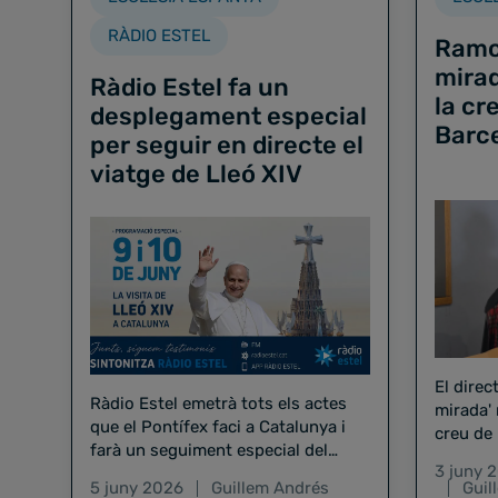
RÀDIO ESTEL
Ramon
mirad
Ràdio Estel fa un
la cr
desplegament especial
Barc
per seguir en directe el
viatge de Lleó XIV
El direc
Ràdio Estel emetrà tots els actes
mirada'
que el Pontífex faci a Catalunya i
creu de 
farà un seguiment especial del
de les 
3 juny 
viatge a Madrid i les Canàries
5 juny 2026
Guillem Andrés
Guil