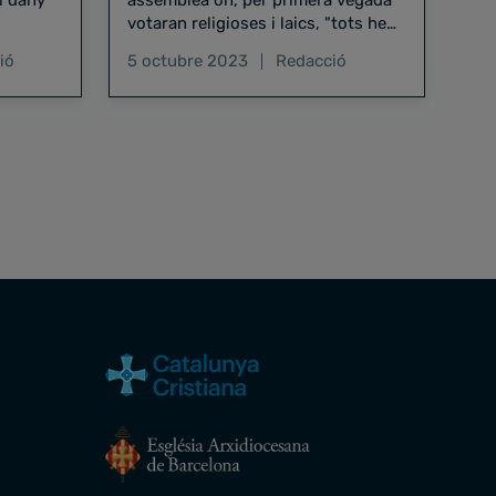
l dany
assemblea on, per primera vegada
votaran religioses i laics, "tots hem
e"
de ser escoltats"
ió
5 octubre 2023
Redacció