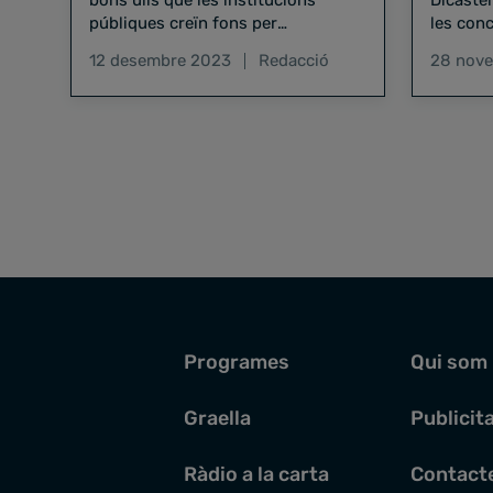
bons ulls que les institucions
Dicaster
públiques creïn fons per
les conc
indemnitzar les víctimes d'abusos
enviats 
12 desembre 2023
Redacció
28 nov
sexuals i el compromís de l'Església
principi
de fer-ho
Programes
Qui som
Graella
Publicit
Ràdio a la carta
Contact