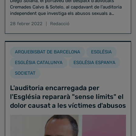
Diego Solana, el portaveu del despatx d'advocats
Cremades Calvo & Sotelo, al capdavant de l'auditoria
independent que investiga els abusos sexuals a
l'església, ha confirmat en una entrevista a Ràdio Estel
28 febrer 2022
Redacció
que en només una setmana 20 persones ja s'han
posat en contacte amb el bufet.
ARQUEBISBAT DE BARCELONA
ESGLÉSIA
ESGLÉSIA CATALUNYA
ESGLÉSIA ESPANYA
SOCIETAT
L'auditoria encarregada per
l'Església repararà "sense límits" el
dolor causat a les víctimes d'abusos