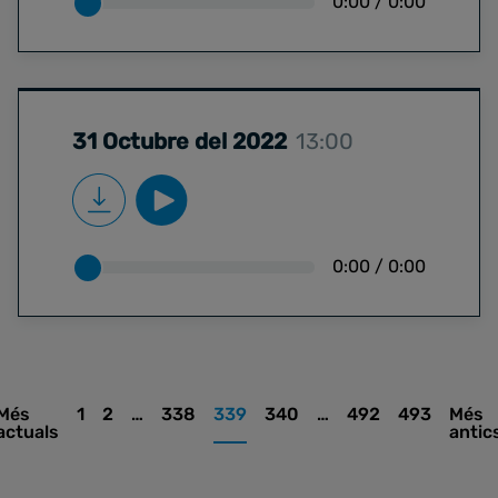
0:00
/
0:00
31 Octubre del 2022
13:00
0:00
/
0:00
Més
1
2
…
338
339
340
…
492
493
Més
actuals
antic