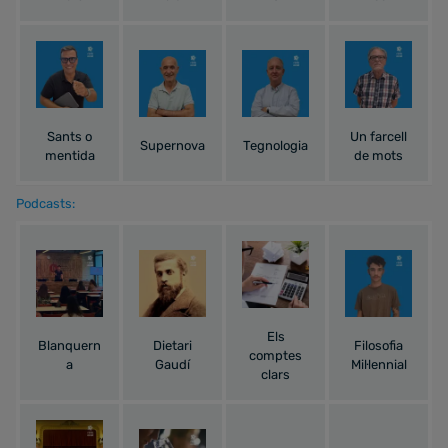
Sants o
Un farcell
Supernova
Tegnologia
mentida
de mots
Podcasts:
Els
Blanquern
Dietari
Filosofia
comptes
a
Gaudí
Mil·lennial
clars