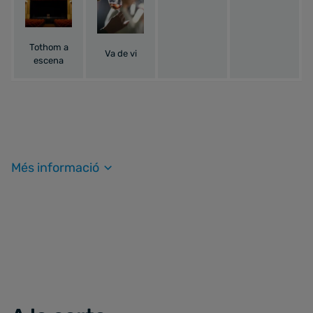
Tothom a
Va de vi
escena
Més informació