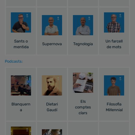
Sants o
Un farcell
Supernova
Tegnologia
mentida
de mots
Podcasts:
Els
Blanquern
Dietari
Filosofia
comptes
a
Gaudí
Mil·lennial
clars