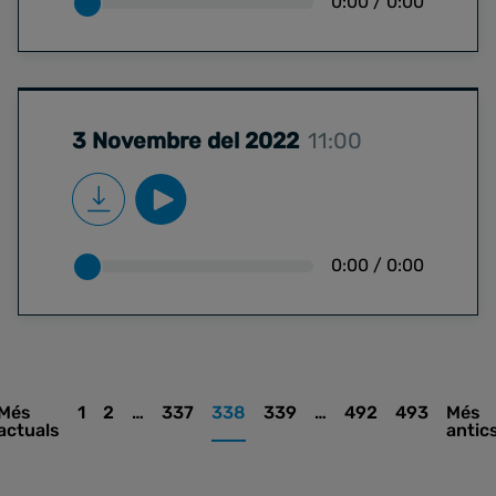
0:00
/
0:00
3 Novembre del 2022
11:00
0:00
/
0:00
Més
1
2
…
337
338
339
…
492
493
Més
actuals
antic