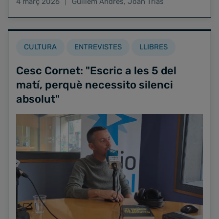
4 març 2026
Guillem Andrés
,
Joan Trias
CULTURA
ENTREVISTES
LLIBRES
Cesc Cornet: "Escric a les 5 del
matí, perquè necessito silenci
absolut"