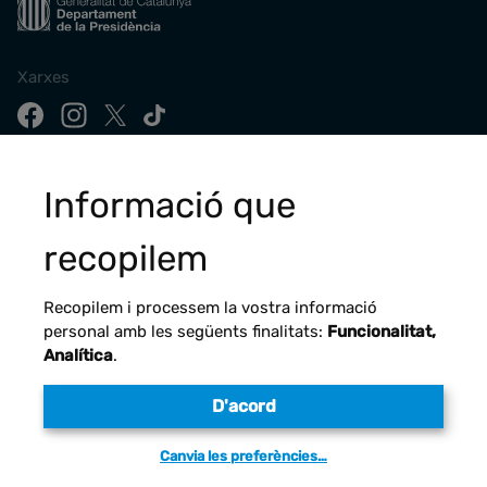
Xarxes
Descarrega la nostra app
Informació que
recopilem
Recopilem i processem la vostra informació
personal amb les següents finalitats:
Funcionalitat,
Analítica
.
D'acord
Avís legal
Canvia les preferències…