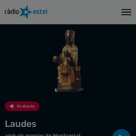
En directe
Laudes
amb els monjos de Montserrat