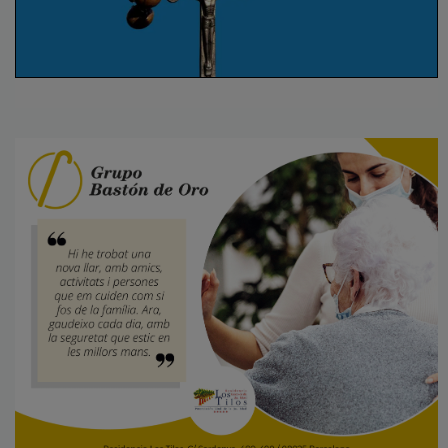
La litúrgia a Ràdio Estel. El Rosari
amb Ràdio Estel