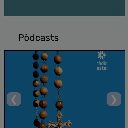
Pòdcasts
❮
❯