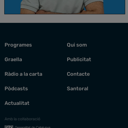
Supernova
amb Joan Anton Català
Programes
Qui som
Graella
Publicitat
Ràdio a la carta
Contacte
Pòdcasts
Santoral
Actualitat
Amb la col·laboració