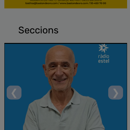
Seccions
❮
❯