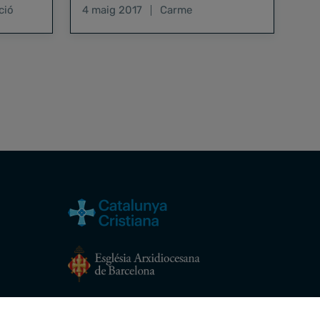
a seva
(Centre d'Internament d'Estrangers)
ció
4 maig 2017
Carme
de la Zona Franca de Barcelona,…
Avís legal