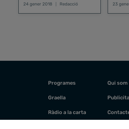
Joan de Déu amb l’objectiu de
Pardo, h
24 gener 2018
Redacció
23 gene
superar el rècord…
dedicac
Programes
Qui som
Graella
Publicit
Ràdio a la carta
Contact
Pòdcasts
Santoral