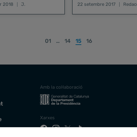
avolgut agrair la seva llarga
2017 a Arcadi Oliveres per l
r 2018
J.
22 setembre 2017
Redac
ió…
incansable dedicació…
01
…
14
15
16
Amb la col·laboració
at
Xarxes
e