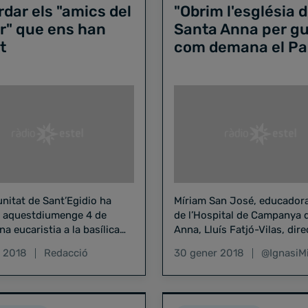
dar els "amics del
"Obrim l'església 
r" que ens han
Santa Anna per gu
t
com demana el Pa
nitat de Sant’Egidio ha
Míriam San José, educadora
t aquestdiumenge 4 de
de l’Hospital de Campanya 
na eucaristia a la basílica
Anna, Lluís Fatjó-Vilas, dire
ts Màrtirs Just iPastor per
Banc dels Aliments de Barce
r 2018
Redacció
30 gener 2018
@IgnasiM
r tots els sensesostre…
Míriam Feu, responsable…