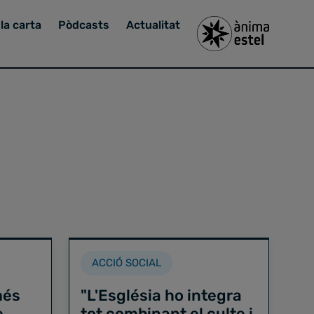
la carta
Pòdcasts
Actualitat
ACCIÓ SOCIAL
més
"L'Església ho integra
e
tot combinant el culte i