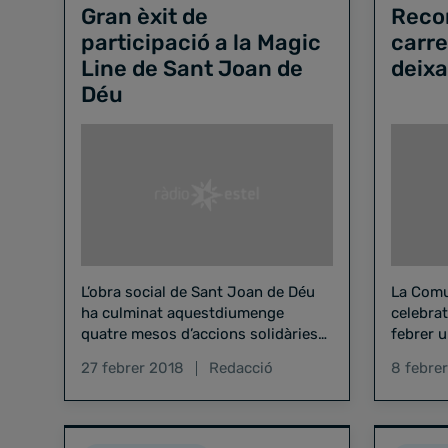
Gran èxit de
Recor
participació a la Magic
carre
Line de Sant Joan de
deixa
Déu
L’obra social de Sant Joan de Déu
La Comu
ha culminat aquestdiumenge
celebra
quatre mesos d’accions solidàries
febrer u
amb la celebració de la
dels San
27 febrer 2018
Redacció
8 febre
cinquenaedició de la Magic Line, i…
recorda