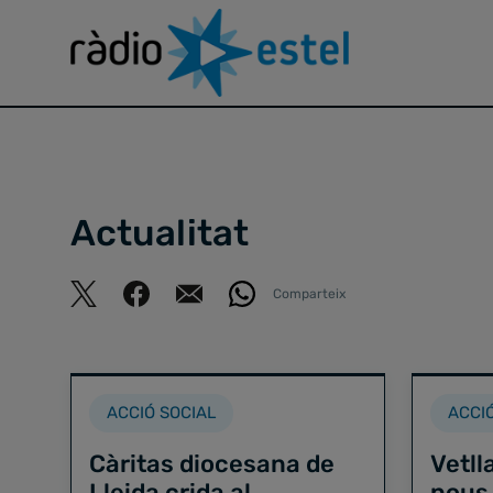
Actualitat
Comparteix
ACCIÓ SOCIAL
ACCI
Càritas diocesana de
Vetll
Lleida crida al
nous 