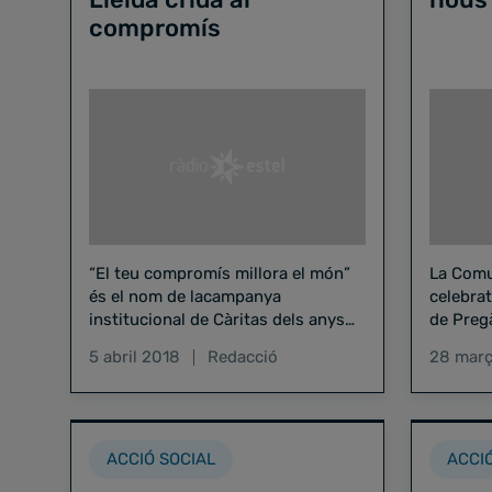
compromís
“El teu compromís millora el món”
La Comu
és el nom de lacampanya
celebrat
institucional de Càritas dels anys
de Pregà
2017 i 2018, però també és el
màrtirs 
5 abril 2018
Redacció
28 març
nomde l’article…
recorda
ACCIÓ SOCIAL
ACCI