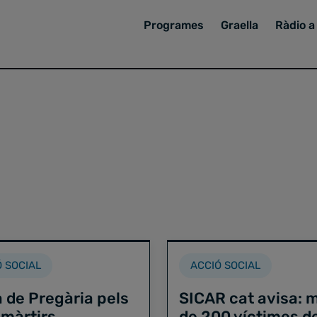
Programes
Graella
Ràdio a 
Ó SOCIAL
ACCIÓ SOCIAL
a de Pregària pels
SICAR cat avisa: 
màrtirs
de 200 víctimes d