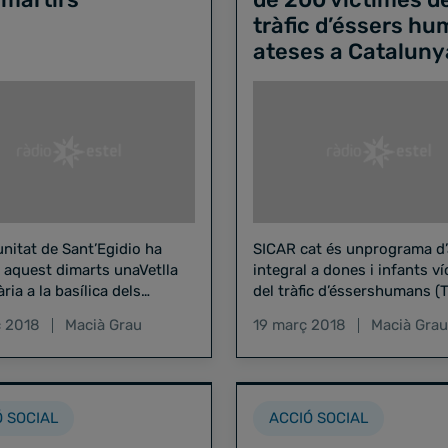
tràfic d’éssers h
ateses a Cataluny
nitat de Sant’Egidio ha
SICAR cat és unprograma d’
 aquest dimarts unaVetlla
integral a dones i infants v
ria a la basílica dels
del tràfic d’éssershumans (
Sant Just i Pastor, per
van crear l’any 2002 les Ado
 2018
Macià Grau
19 març 2018
Macià Grau
ra tots aquells que…
una entitat religiosa…
Ó SOCIAL
ACCIÓ SOCIAL