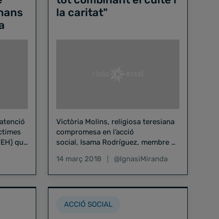
umans
la caritat"
a
atenció
Victòria Molins, religiosa teresiana
íctimes
compromesa en l’acció
TEH) que
social, Isama Rodríguez, membre de
ratrius,
la Germandat de Jesús Captiu i
14 març 2018
@IgnasiMiranda
Nostra Senyora dels Dolors de
Mataró, i Quim Sabater,…
ACCIÓ SOCIAL