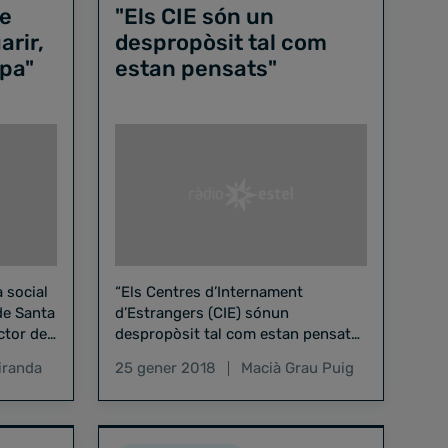
de
"Els CIE són un
arir,
despropòsit tal com
pa"
estan pensats"
 social
“Els Centres d’Internament
de Santa
d’Estrangers (CIE) sónun
ctor del
despropòsit tal com estan pensats i
lona, i
tal com estan muntats en
iranda
25 gener 2018
Macià Grau Puig
l’actualitat”.Així ho ha explicat
SantiTorres, portaveu de la…